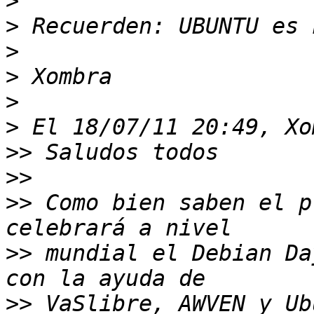
>
>
>
>
>
>
>>
>>
>>
 Como bien saben el p
>>
 mundial el Debian Day
>>