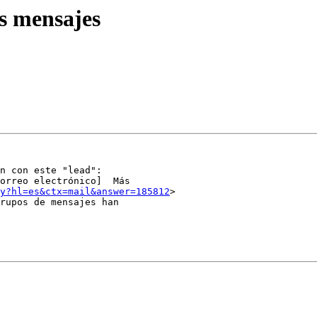
os mensajes
n con este "lead":

orreo electrónico]  Más

y?hl=es&ctx=mail&answer=185812
>
