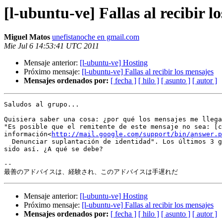
[l-ubuntu-ve] Fallas al recibir l
Miguel Matos
unefistanoche en gmail.com
Mie Jul 6 14:53:41 UTC 2011
Mensaje anterior:
[l-ubuntu-ve] Hosting
Próximo mensaje:
[l-ubuntu-ve] Fallas al recibir los mensajes
Mensajes ordenados por:
[ fecha ]
[ hilo ]
[ asunto ]
[ autor ]
Saludos al grupo...

Quisiera saber una cosa: ¿por qué los mensajes me llega
"Es posible que el remitente de este mensaje no sea: [c
información<
http://mail.google.com/support/bin/answer.p
  Denunciar suplantación de identidad". Los últimos 3 grupos de mensajes han

sido así. ¿A qué se debe?

-- 

Mensaje anterior:
[l-ubuntu-ve] Hosting
Próximo mensaje:
[l-ubuntu-ve] Fallas al recibir los mensajes
Mensajes ordenados por:
[ fecha ]
[ hilo ]
[ asunto ]
[ autor ]