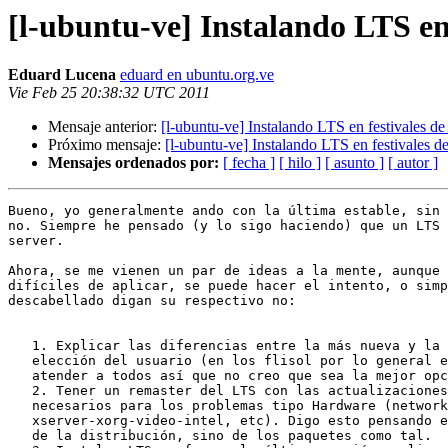
[l-ubuntu-ve] Instalando LTS en 
Eduard Lucena
eduard en ubuntu.org.ve
Vie Feb 25 20:38:32 UTC 2011
Mensaje anterior:
[l-ubuntu-ve] Instalando LTS en festivales de
Próximo mensaje:
[l-ubuntu-ve] Instalando LTS en festivales de
Mensajes ordenados por:
[ fecha ]
[ hilo ]
[ asunto ]
[ autor ]
Bueno, yo generalmente ando con la última estable, sin 
no. Siempre he pensado (y lo sigo haciendo) que un LTS 
server.

Ahora, se me vienen un par de ideas a la mente, aunque 
difíciles de aplicar, se puede hacer el intento, o simp
descabellado digan su respectivo no:

   1. Explicar las diferencias entre la más nueva y la LTS y que sea

   elección del usuario (en los flisol por lo general escasea el tiempo para

   atender a todos así que no creo que sea la mejor opción para este evento).

   2. Tener un remaster del LTS con las actualizaciones de los paquetes

   necesarios para los problemas tipo Hardware (network-manager,

   xserver-xorg-video-intel, etc). Digo esto pensando en que esto no es propio

   de la distribución, sino de los paquetes como tal.
