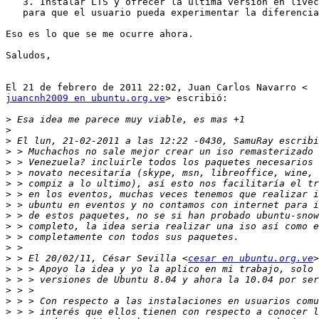
   3. Instalar LTS y ofrecer la última versión en livecd-livedvd-liveusb,

   para que el usuario pueda experimentar la diferencia.

Eso es lo que se me ocurre ahora.

Saludos,

juancnh2009 en ubuntu.org.ve
> escribió:

>
>
>
>
>
>
>
>
>
>
>
>
>
>
 > El 20/02/11, César Sevilla <
cesar en ubuntu.org.ve
>
>
>
>
>