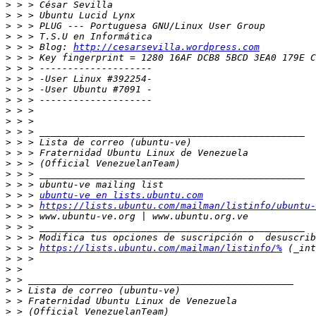
>
>
>
>
>
 > > Blog: 
http://cesarsevilla.wordpress.com
>
>
>
>
>
>
>
>
>
>
>
>
>
>
 > > 
ubuntu-ve en lists.ubuntu.com
>
 > > 
https://lists.ubuntu.com/mailman/listinfo/ubuntu-
>
>
>
>
 > > 
https://lists.ubuntu.com/mailman/listinfo/%
>
>
>
>
>
>