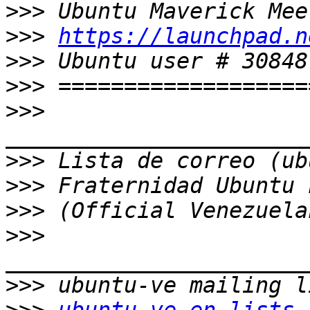
>>>
>>>
https://launchpad.n
>>>
>>>
>>>
>>>
>>>
>>>
>>>
>>>