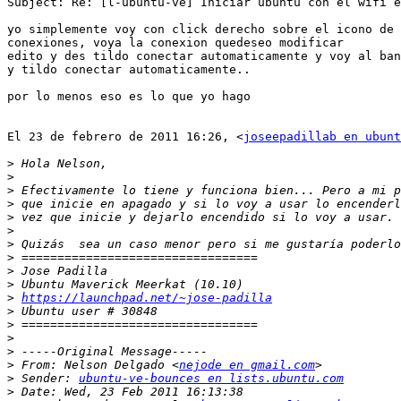
Subject: Re: [l-ubuntu-ve] Iniciar ubuntu con el wifi e
yo simplemente voy con click derecho sobre el icono de 
conexiones, voya la conexion quedeseo modificar

edito y des tildo conectar automaticamente y voy al ban
y tildo conectar automaticamente..

por lo menos eso es lo que yo hago

El 23 de febrero de 2011 16:26, <
joseepadillab en ubunt
>
>
>
>
>
>
>
>
>
>
>
https://launchpad.net/~jose-padilla
>
>
>
>
>
 From: Nelson Delgado <
nejode en gmail.com
>
 Sender: 
ubuntu-ve-bounces en lists.ubuntu.com
>