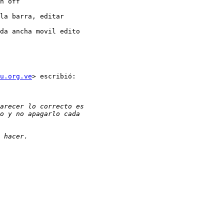
n off

la barra, editar

da ancha movil edito

u.org.ve
> escribió:
