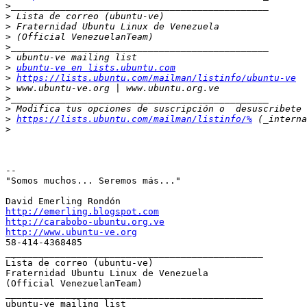
>
>
>
>
>
>
>
ubuntu-ve en lists.ubuntu.com
>
https://lists.ubuntu.com/mailman/listinfo/ubuntu-ve
>
>
>
>
https://lists.ubuntu.com/mailman/listinfo/%
>
-- 

"Somos muchos... Seremos más..."

http://emerling.blogspot.com
http://carabobo-ubuntu.org.ve
http://www.ubuntu-ve.org

58-414-4368485

_______________________________________________

Lista de correo (ubuntu-ve)

Fraternidad Ubuntu Linux de Venezuela

(Official VenezuelanTeam)

_______________________________________________
