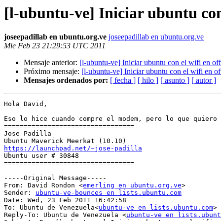
[l-ubuntu-ve] Iniciar ubuntu con 
joseepadillab en ubuntu.org.ve
joseepadillab en ubuntu.org.ve
Mie Feb 23 21:29:53 UTC 2011
Mensaje anterior:
[l-ubuntu-ve] Iniciar ubuntu con el wifi en off
Próximo mensaje:
[l-ubuntu-ve] Iniciar ubuntu con el wifi en of
Mensajes ordenados por:
[ fecha ]
[ hilo ]
[ asunto ]
[ autor ]
Hola David,

Eso lo hice cuando compre el modem, pero lo que quiero 
=================================

Jose Padilla

https://launchpad.net/~jose-padilla

Ubuntu user # 30848

=================================

-----Original Message-----

From: David Rondon <
emerling en ubuntu.org.ve
>

Sender: 
ubuntu-ve-bounces en lists.ubuntu.com
Date: Wed, 23 Feb 2011 16:42:58 

To: Ubuntu de Venezuela<
ubuntu-ve en lists.ubuntu.com
>

Reply-To: Ubuntu de Venezuela <
ubuntu-ve en lists.ubunt