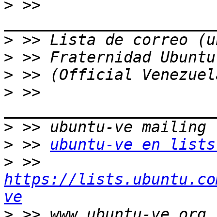
>
 >> 
>
>
>
>
 >> 
>
>
 >> 
ubuntu-ve en lists
>
 >> 
https://lists.ubuntu.co
ve
>