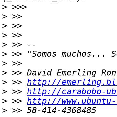
>
>
>
>
>
>
>
>
>
 >> 
http://emerling.bl
>
 >> 
http://carabobo-ub
>
 >> 
http://www.ubuntu-
>