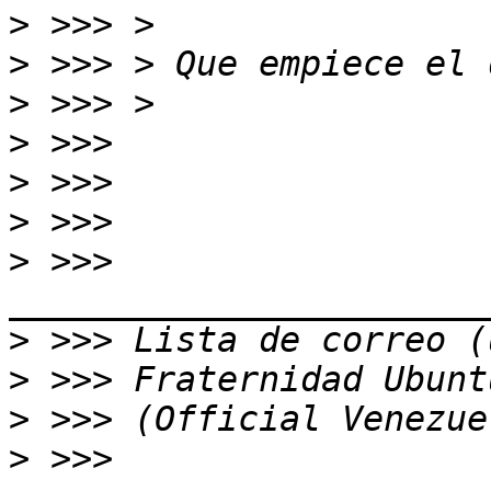
>
>
>
>
>
>
>
 >>>  
>
>
>
>
 >>> 