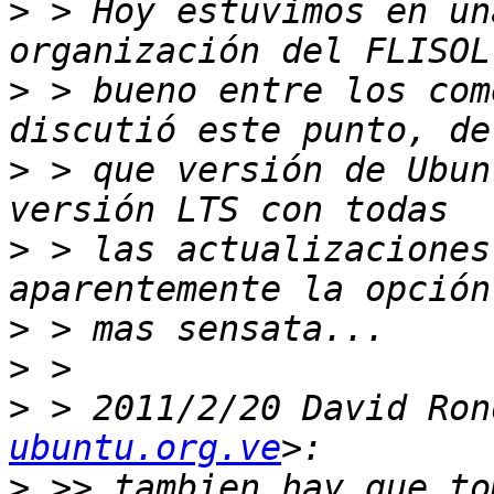
>
 > Hoy estuvimos en un
>
 > bueno entre los com
>
 > que versión de Ubun
>
 > las actualizaciones
>
>
>
 > 2011/2/20 David Ron
ubuntu.org.ve
>
 >> tambien hay que to