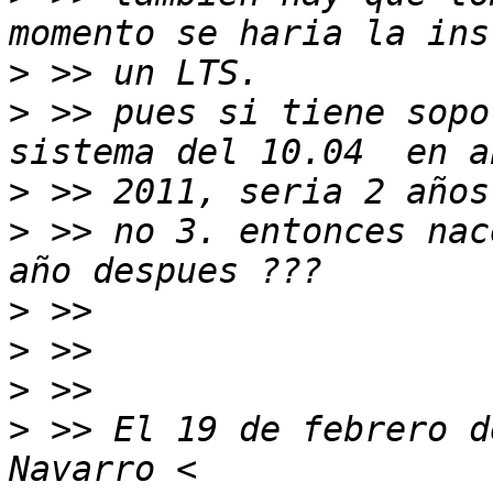
>
>
 >> pues si tiene sopo
>
>
 >> no 3. entonces nac
>
>
>
>
 >> El 19 de febrero d