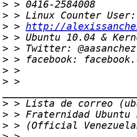
>
>
>
 > 
http://alexissanche
>
>
>
>
>
 > 
>
>
>
>
 > 