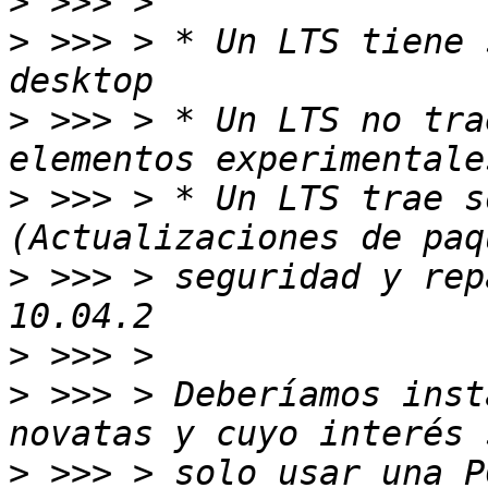
>
>
 >>> > * Un LTS tiene 
>
 >>> > * Un LTS no tra
>
 >>> > * Un LTS trae s
>
 >>> > seguridad y rep
>
>
 >>> > Deberíamos inst
>