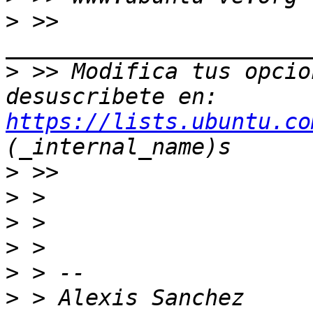
>
 >> 
>
 >> Modifica tus opcion
desuscribete en: 
https://lists.ubuntu.co
>
>
>
>
>
>