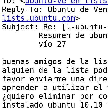
To: <
ubuntu-ve en lists
Reply-To: Ubuntu de Ven
lists.ubuntu.com
>

Subject: Re: [l-ubuntu-v
	Resumen de ubuntu-ve, Vol 51, En

	vío 27

buenas amigos de la lis
alguien de la lista pod
favor enviarme una dire
aprender a utilizar el w
¿quiero eliminar por co
instalado ubuntu 10.10 y