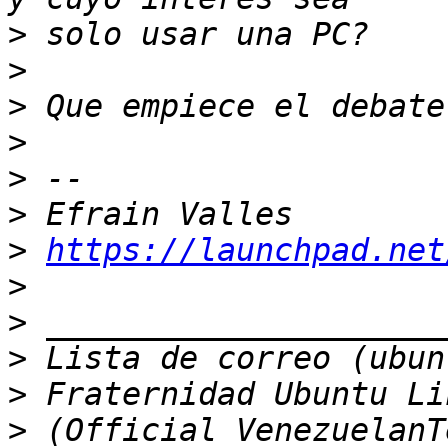
>
>
>
>
>
>
>
https://launchpad.net
>
>
>
>
>