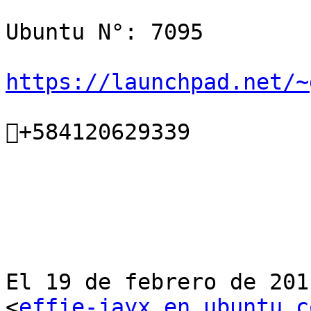
Ubuntu N°: 7095

https://launchpad.net/~
+584120629339

El 19 de febrero de 201
<
effie-jayx en ubuntu.c