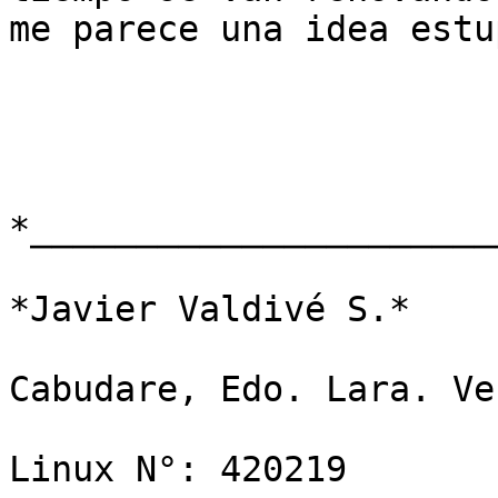
me parece una idea estu
*⎯⎯⎯⎯⎯⎯⎯⎯⎯⎯⎯⎯⎯⎯⎯⎯⎯⎯⎯⎯⎯⎯⎯
*Javier Valdivé S.*

Cabudare, Edo. Lara. Ve
Linux N°: 420219
