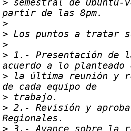
>
 semestral de Ubuntu-v
>
>
>
>
 1.- Presentación de l
>
 la última reunión y r
>
>
 2.- Revisión y aproba
>
 3.- Avance sobre la r