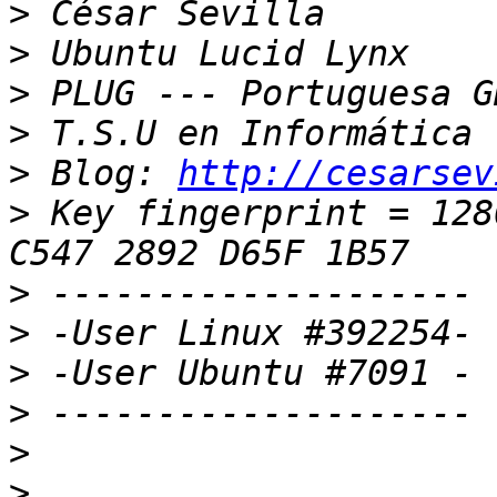
>
>
>
>
>
 Blog: 
http://cesarsev
>
 Key fingerprint = 128
>
>
>
>
>
>