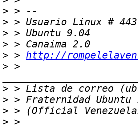
>
>
>
>
>
 > 
http://rompelelaven
>
 > 
>
>
>
>
 > 