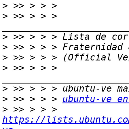
>
>
 >> > > > 
>
>
>
>
 >> > > > 
>
>
 >> > > > 
ubuntu-ve en
>
 >> > > > 
https://lists.ubuntu.co