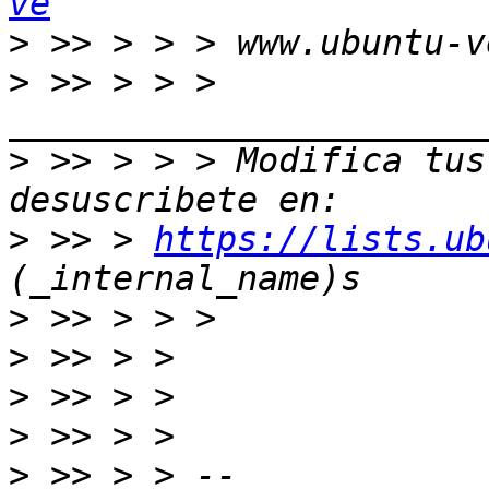
ve
>
>
 >> > > > 
>
 >> > > > Modifica tus 
>
 >> > 
https://lists.ub
>
>
>
>
>