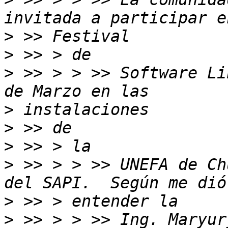
>
>
>
 >> > > >> Software Li
>
>
>
>
 >> > > >> UNEFA de Ch
>
>
 >> > > >> Ing. Maryur