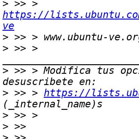
>
 >> > 
https://lists.ubuntu.co
ve
>
>
 >> > 
>
 >> > Modifica tus opci
>
 >> > 
https://lists.ub
>
>
>