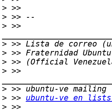
>
>
>
 >> 
>
>
>
>
 >> 
>
>
 >> 
ubuntu-ve en lists
>
 >> 