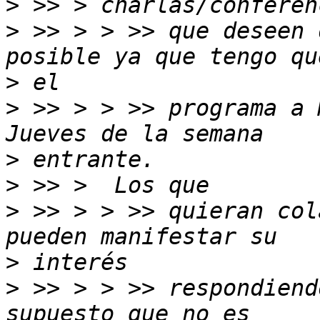
>
>
 >> > > >> que deseen 
>
>
 >> > > >> programa a 
>
>
>
 >> > > >> quieran col
>
>
 >> > > >> respondiend