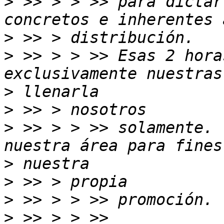
>
 >> > > >> para dictar
>
>
 >> > > >> Esas 2 hora
>
>
>
 >> > > >> solamente. 
>
>
>
>