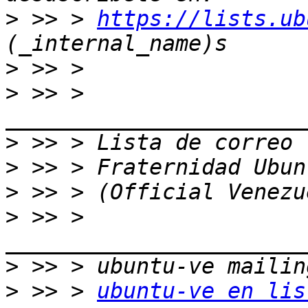
>
 >> > 
https://lists.ub
>
>
 >> > 
>
>
>
>
 >> > 
>
>
 >> > 
ubuntu-ve en lis