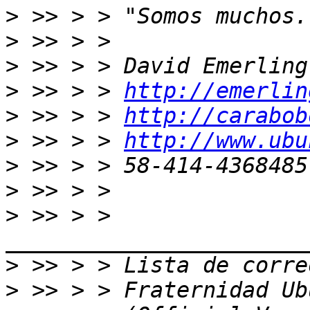
>
>
>
>
 >> > > 
http://emerlin
>
 >> > > 
http://carabob
>
 >> > > 
http://www.ubu
>
>
>
 >> > > 
>
>