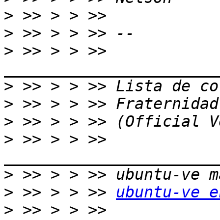
>
>
>
 >> > > >> 
>
>
>
>
 >> > > >> 
>
>
 >> > > >> 
ubuntu-ve e
>
 >> > > >> 