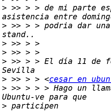
>
 >> > > de mi parte es
>
 >> > > podria dar una
>
>
>
 >> > > El día 11 de f
>
 >> > > <
cesar en ubun
>
 >> > > > Hago un llam
>