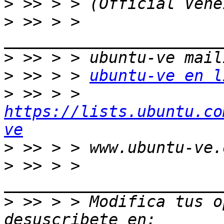
>
>
 >> > > 
>
>
 >> > > 
ubuntu-ve en l
>
 >> > > 
https://lists.ubuntu.co
ve
>
>
 >> > > 
>
 >> > > Modifica tus op