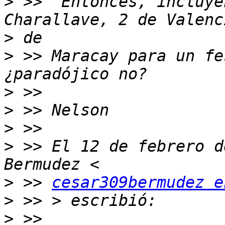
>
 >>  Entonces, incluyé
>
>
 >> Maracay para un fe
>
>
>
>
 >> El 12 de febrero d
>
 >> 
cesar309bermudez e
>
>