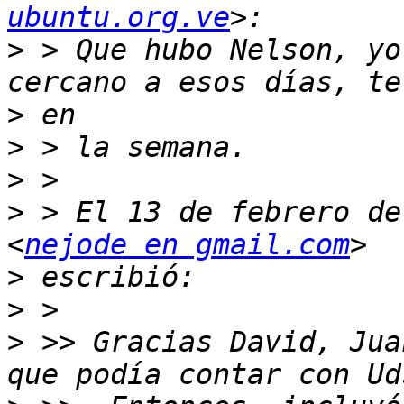
ubuntu.org.ve
>
 > Que hubo Nelson, yo
>
>
>
>
 > El 13 de febrero de
<
nejode en gmail.com
>
>
>
 >> Gracias David, Jua