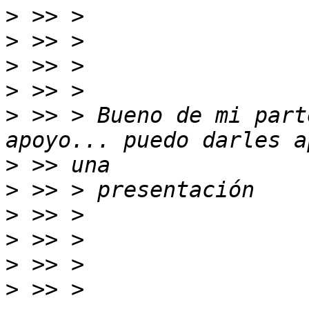
>
>
>
>
>
 >> > Bueno de mi part
>
>
>
>
>
>