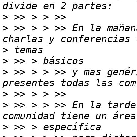
>
>
 >> > > >> En la mañan
>
>
>
 >> > > >> y mas genér
>
>
 >> > > >> En la tarde
>