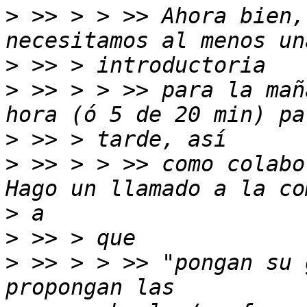
>
 >> > > >> Ahora bien,
>
>
 >> > > >> para la mañ
>
>
 >> > > >> como colabor
>
>
>
 >> > > >> "pongan su 