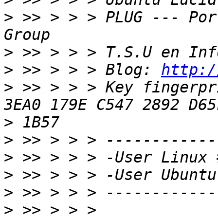
>
 >> > > > PLUG --- Por
>
>
 >> > > > Blog: 
http:/
>
 >> > > > Key fingerpr
>
>
>
>
>
>