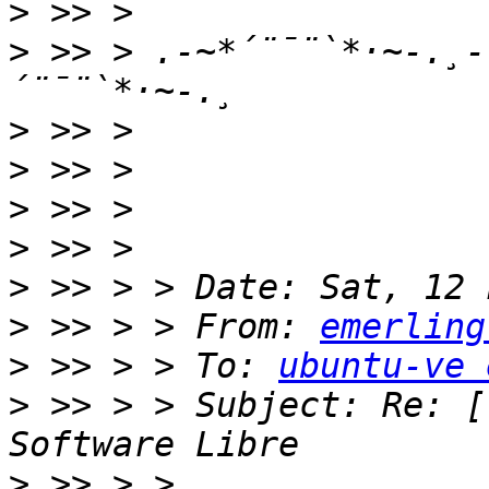
>
>
 >> > .-~*´¨¯¨`*·~-.¸-
>
>
>
>
>
>
 >> > > From: 
emerling
>
 >> > > To: 
ubuntu-ve 
>
 >> > > Subject: Re: [
>