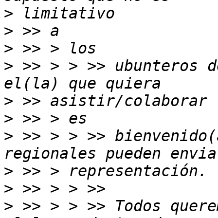
>
>
>
>
 >> > > >> ubunteros d
>
>
>
 >> > > >> bienvenido(
>
>
>
 >> > > >> Todos quere