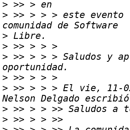
>
>
 >> > > > este evento 
>
>
>
 >> > > > Saludos y ap
>
>
 >> > > > El vie, 11-0
>
>
>
 >> > > >> La comunida