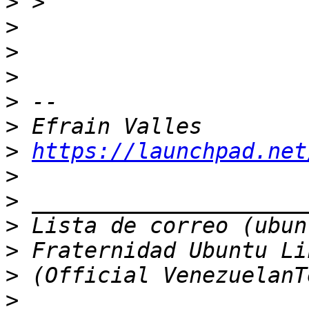
>
>
>
>
>
>
>
https://launchpad.net
>
>
>
>
>
>