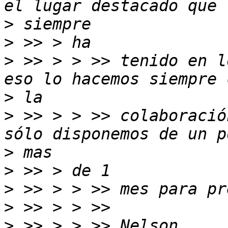
>
>
>
 >> > > >> tenido en l
>
>
 >> > > >> colaboració
>
>
>
>
>