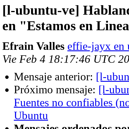
[l-ubuntu-ve] Hablan
en "Estamos en Line
Efrain Valles
effie-jayx e
Vie Feb 4 18:17:46 UTC 2
Mensaje anterior:
[l-ubun
Próximo mensaje:
[l-ubu
Fuentes no confiables (no
Ubuntu
Mensajes ordenados po