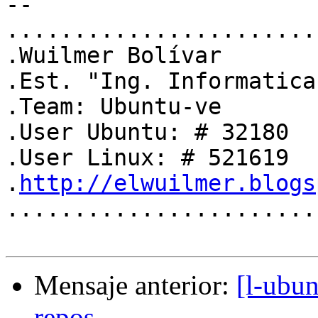
-- 

.......................
.Wuilmer Bolívar       
.Est. "Ing. Informatica
.Team: Ubuntu-ve       
.User Ubuntu: # 32180  
.User Linux: # 521619  
.
http://elwuilmer.blogs
.......................
Mensaje anterior:
[l-ubun
repos