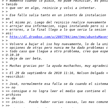
>
>
>
>
>
>
>
>
>
>
>
 > 
http://dl.dropbox.com/u/2807704/img/tmp/ubuntuMaver
>
>
>
>
>
>
>
>
>
>
 > El 29 de septiembre de 2010 11:16, Nelson Delgado <
>
>
>
>
>
>
>
>
>