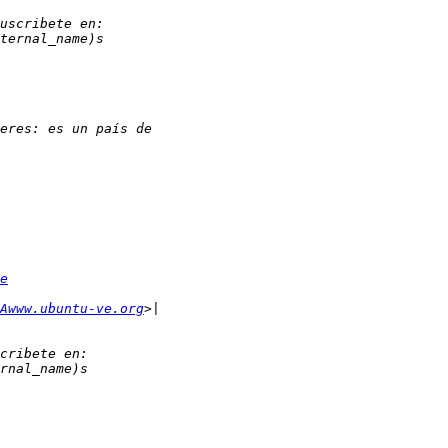
e
Awww.ubuntu-ve.org