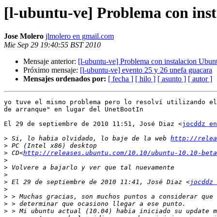
[l-ubuntu-ve] Problema con ins
Jose Molero
jlmolero en gmail.com
Mie Sep 29 19:40:55 BST 2010
Mensaje anterior:
[l-ubuntu-ve] Problema con instalacion Ubun
Próximo mensaje:
[l-ubuntu-ve] evento 25 y 26 unefa guacara
Mensajes ordenados por:
[ fecha ]
[ hilo ]
[ asunto ]
[ autor ]
yo tuve el mismo problema pero lo resolví utilizando el
de arranque" en lugar del UnetBootIn

El 29 de septiembre de 2010 11:51, José Diaz <
jocddz en
>
 Si, lo habia olvidado, lo baje de la web 
http://relea
>
>
 CD<
http://releases.ubuntu.com/10.10/ubuntu-10.10-beta
>
>
>
>
 El 29 de septiembre de 2010 11:41, José Diaz <
jocddz 
>
>
>
>