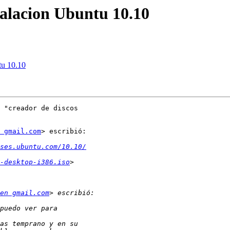
talacion Ubuntu 10.10
tu 10.10
 "creador de discos

 gmail.com
> escribió:

ses.ubuntu.com/10.10/
-desktop-i386.iso
en gmail.com