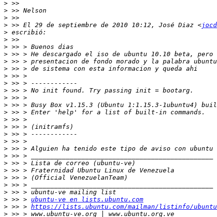
>
>
>
>
 >> El 29 de septiembre de 2010 10:12, José Diaz <
jocd
>
>
>
>
>
>
>
>
>
>
>
>
>
>
>
>
>
>
>
>
>
>
>
>
 >> > 
ubuntu-ve en lists.ubuntu.com
>
 >> > 
https://lists.ubuntu.com/mailman/listinfo/ubuntu
>