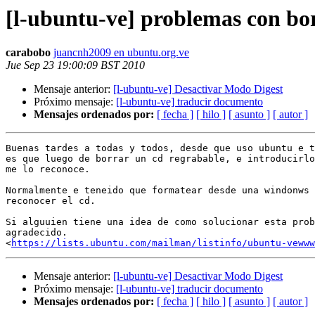
[l-ubuntu-ve] problemas con bo
carabobo
juancnh2009 en ubuntu.org.ve
Jue Sep 23 19:00:09 BST 2010
Mensaje anterior:
[l-ubuntu-ve] Desactivar Modo Digest
Próximo mensaje:
[l-ubuntu-ve] traducir documento
Mensajes ordenados por:
[ fecha ]
[ hilo ]
[ asunto ]
[ autor ]
Buenas tardes a todas y todos, desde que uso ubuntu e t
es que luego de borrar un cd regrabable, e introducirlo
me lo reconoce.

Normalmente e teneido que formatear desde una windonws 
reconocer el cd.

Si alguuien tiene una idea de como solucionar esta prob
agradecido.

<
https://lists.ubuntu.com/mailman/listinfo/ubuntu-vewww
Mensaje anterior:
[l-ubuntu-ve] Desactivar Modo Digest
Próximo mensaje:
[l-ubuntu-ve] traducir documento
Mensajes ordenados por:
[ fecha ]
[ hilo ]
[ asunto ]
[ autor ]