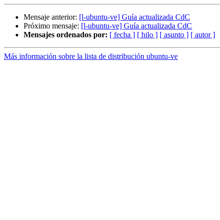
Mensaje anterior:
[l-ubuntu-ve] Guía actualizada CdC
Próximo mensaje:
[l-ubuntu-ve] Guía actualizada CdC
Mensajes ordenados por:
[ fecha ]
[ hilo ]
[ asunto ]
[ autor ]
Más información sobre la lista de distribución ubuntu-ve