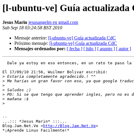
[l-ubuntu-ve] Guía actualizada
Jesus Marin
jesusangelm en gmail.com
Sab Sep 18 03:24:58 BST 2010
Mensaje anterior:
[l-ubuntu-ve] Guía actualizada CdC
Próximo mensaje:
[l-ubuntu-ve] Guía actualizada CdC
Mensajes ordenados por:
[ fecha ]
[ hilo ]
[ asunto ]
[ autor ]
  Dale ya estoy en eso entonces, en un rato te paso la 
El 17/09/10 21:56, Wuilmer Bolivar escribió:

>
>
>
>
>
>
>
-- 

...::: *Jesus Marin* :::...

Blog.Jam.Net.Ve <
http://Blog.Jam.Net.Ve
>
