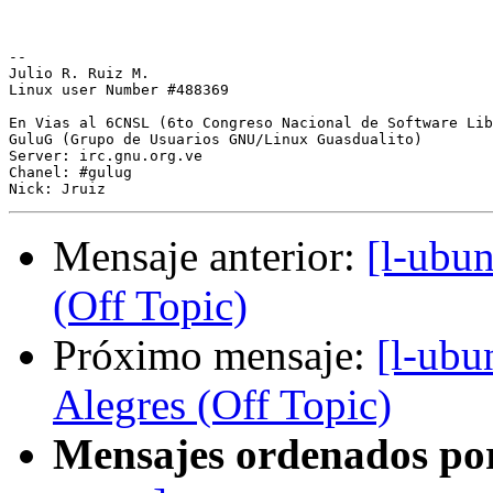
-- 

Julio R. Ruiz M.

Linux user Number #488369

En Vias al 6CNSL (6to Congreso Nacional de Software Lib
GuluG (Grupo de Usuarios GNU/Linux Guasdualito)

Server: irc.gnu.org.ve

Chanel: #gulug

Mensaje anterior:
[l-ubun
(Off Topic)
Próximo mensaje:
[l-ubu
Alegres (Off Topic)
Mensajes ordenados po