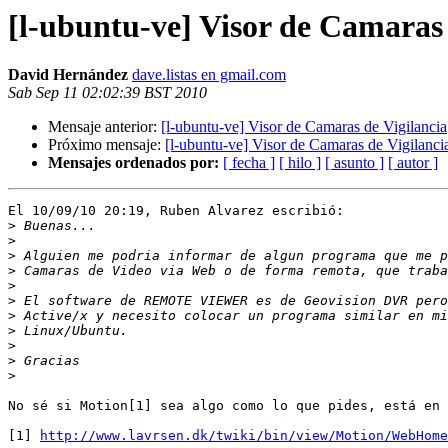
[l-ubuntu-ve] Visor de Camaras 
David Hernández
dave.listas en gmail.com
Sab Sep 11 02:02:39 BST 2010
Mensaje anterior:
[l-ubuntu-ve] Visor de Camaras de Vigilancia
Próximo mensaje:
[l-ubuntu-ve] Visor de Camaras de Vigilanci
Mensajes ordenados por:
[ fecha ]
[ hilo ]
[ asunto ]
[ autor ]
El 10/09/10 20:19, Ruben Alvarez escribió:

>
>
>
>
>
>
>
>
>
>
>
No sé si Motion[1] sea algo como lo que pides, está en 
[1] 
http://www.lavrsen.dk/twiki/bin/view/Motion/WebHome