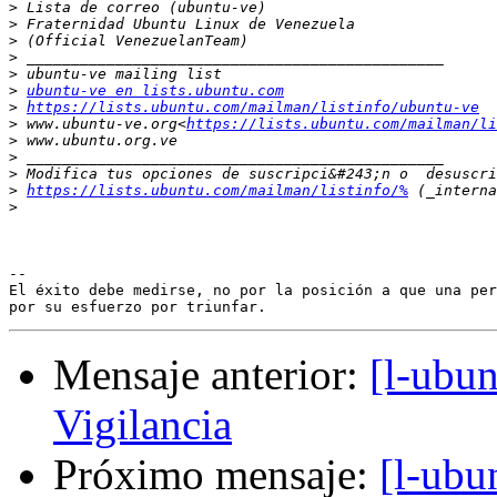
>
>
>
>
>
>
ubuntu-ve en lists.ubuntu.com
>
https://lists.ubuntu.com/mailman/listinfo/ubuntu-ve
>
 www.ubuntu-ve.org<
https://lists.ubuntu.com/mailman/li
>
>
>
>
https://lists.ubuntu.com/mailman/listinfo/%
>
-- 

El éxito debe medirse, no por la posición a que una per
Mensaje anterior:
[l-ubu
Vigilancia
Próximo mensaje:
[l-ubu