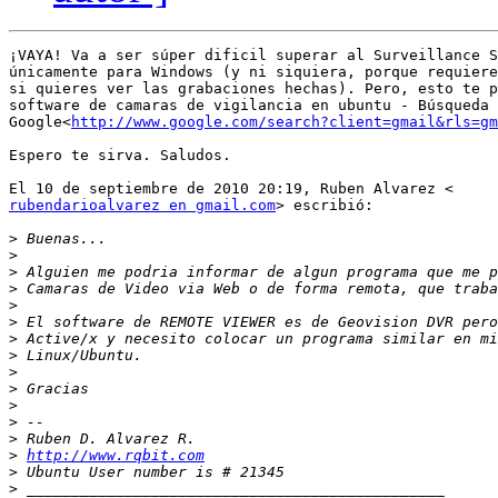
¡VAYA! Va a ser súper dificil superar al Surveillance S
únicamente para Windows (y ni siquiera, porque requiere
si quieres ver las grabaciones hechas). Pero, esto te p
software de camaras de vigilancia en ubuntu - Búsqueda 
Google<
http://www.google.com/search?client=gmail&rls=gm
Espero te sirva. Saludos.

rubendarioalvarez en gmail.com
> escribió:

>
>
>
>
>
>
>
>
>
>
>
>
>
>
http://www.rqbit.com
>
>