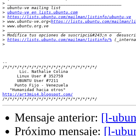
>
>
>
ubuntu-ve en lists.ubuntu.com
>
https://lists.ubuntu.com/mailman/listinfo/ubuntu-ve
>
 www.ubuntu-ve.org<
https://lists.ubuntu.com/mailman/li
>
>
>
>
https://lists.ubuntu.com/mailman/listinfo/%
>
-- 

/*/*/*/*/*/*/*/*/*/*/*/*/*/*/*/*/*/*/*/

       Lic. Nathalie Colina

      Linux User # 352759

      UBUNTU User #7211

     Punto Fijo - Venezuela

http://art3mis4.blogspot.com/
Mensaje anterior:
[l-ubun
Próximo mensaje:
[l-ubu