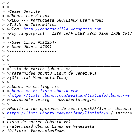
>
>
>
>
>
>
>
 >Blog: 
http://cesarsevilla.wordpress.com
>
>
>
>
>
>
>
>
>
>
>
>
>
>
 >
ubuntu-ve en lists.ubuntu.com
>
 >
https://lists.ubuntu.com/mailman/listinfo/ubuntu-ve
>
>
>
>
https://lists.ubuntu.com/mailman/listinfo/%
>
>
>
>