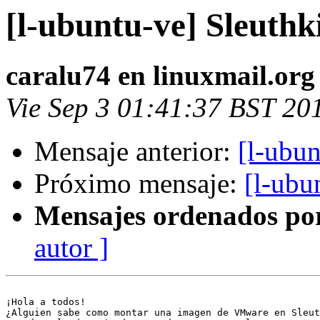
[l-ubuntu-ve] Sleuth
caralu74 en linuxmail.org
Vie Sep 3 01:41:37 BST 20
Mensaje anterior:
[l-ubun
Próximo mensaje:
[l-ubu
Mensajes ordenados po
autor ]
¡Hola a todos!

¿Alguien sabe como montar una imagen de VMware en Sleut