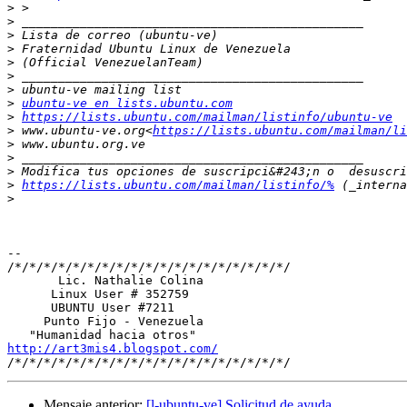
>
>
>
>
>
>
>
>
ubuntu-ve en lists.ubuntu.com
>
https://lists.ubuntu.com/mailman/listinfo/ubuntu-ve
>
 www.ubuntu-ve.org<
https://lists.ubuntu.com/mailman/li
>
>
>
>
https://lists.ubuntu.com/mailman/listinfo/%
>
-- 

/*/*/*/*/*/*/*/*/*/*/*/*/*/*/*/*/*/*/*/

       Lic. Nathalie Colina

      Linux User # 352759

      UBUNTU User #7211

     Punto Fijo - Venezuela

http://art3mis4.blogspot.com/
Mensaje anterior:
[l-ubuntu-ve] Solicitud de ayuda