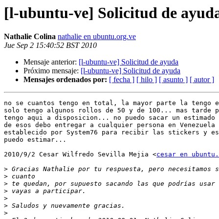
[l-ubuntu-ve] Solicitud de ayud
Nathalie Colina
nathalie en ubuntu.org.ve
Jue Sep 2 15:40:52 BST 2010
Mensaje anterior:
[l-ubuntu-ve] Solicitud de ayuda
Próximo mensaje:
[l-ubuntu-ve] Solicitud de ayuda
Mensajes ordenados por:
[ fecha ]
[ hilo ]
[ asunto ]
[ autor ]
no se cuantos tengo en total, la mayor parte la tengo e
solo tengo algunos rollos de 50 y de 100... mas tarde p
tengo aqui a disposicion... no puedo sacar un estimado 
de esos debo entregar a cualquier persona en Venezuela 
establecido por System76 para recibir las stickers y es
puedo estimar...

2010/9/2 Cesar Wilfredo Sevilla Mejia <
cesar en ubuntu.
>
>
>
>
>
>
>