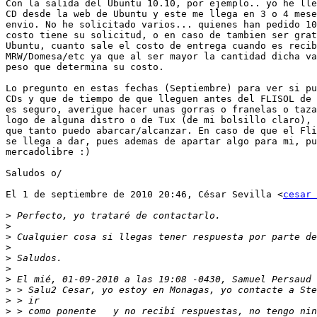
Con la salida del Ubuntu 10.10, por ejemplo.. yo he lle
CD desde la web de Ubuntu y este me llega en 3 o 4 mese
envio. No he solicitado varios... quienes han pedido 10
costo tiene su solicitud, o en caso de tambien ser grat
Ubuntu, cuanto sale el costo de entrega cuando es recib
MRW/Domesa/etc ya que al ser mayor la cantidad dicha va
peso que determina su costo.

Lo pregunto en estas fechas (Septiembre) para ver si pu
CDs y que de tiempo de que lleguen antes del FLISOL de 
es seguro, averigue hacer unas gorras o franelas o taza
logo de alguna distro o de Tux (de mi bolsillo claro), 
que tanto puedo abarcar/alcanzar. En caso de que el Fli
se llega a dar, pues ademas de apartar algo para mi, pu
mercadolibre :)

Saludos o/

El 1 de septiembre de 2010 20:46, César Sevilla <
cesar 
>
>
>
>
>
>
>
>
>
>