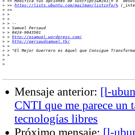
>
>
 >> 
https://lists.ubuntu.com/mailman/listinfo/%
>
>
>
>
>
>
>
 > 
http://psamuel.wordpress.com/
>
 > 
http://persaudsamuel.tk/
>
>
>
>
>
Mensaje anterior:
[l-ubun
CNTI que me parece un ta
tecnologías libres
Próximo mensaje:
[l-ubu