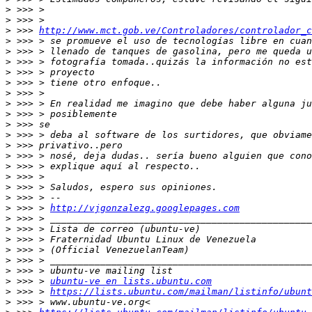
>
>
>
 >>> 
http://www.mct.gob.ve/Controladores/controlador_c
>
>
>
>
>
>
>
>
>
>
>
>
>
>
>
>
>
 >>> > 
http://vjgonzalezg.googlepages.com
>
>
>
>
>
>
>
 >>> > 
ubuntu-ve en lists.ubuntu.com
>
 >>> > 
https://lists.ubuntu.com/mailman/listinfo/ubunt
>