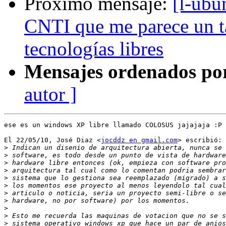
Próximo mensaje:
[l-ubu
CNTI que me parece un ta
tecnologías libres
Mensajes ordenados po
autor ]
ese es un windows XP libre llamado COLOSUS jajajaja :P

El 22/05/10, José Diaz <
jocddz en gmail.com
> escribió:

>
>
>
>
>
>
>
>
>
>
>