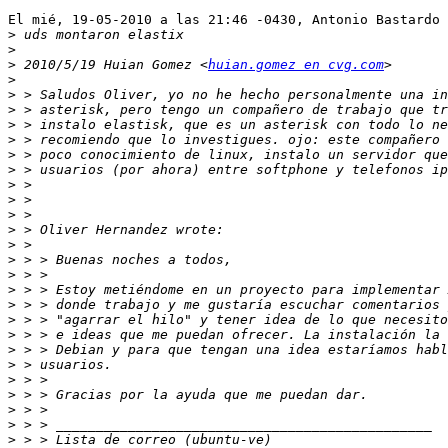
El mié, 19-05-2010 a las 21:46 -0430, Antonio Bastardo 
>
>
>
 2010/5/19 Huian Gomez <
huian.gomez en cvg.com
>
>
>
>
>
>
>
>
>
>
>
>
>
>
>
>
>
>
>
>
>
>
>
>
>