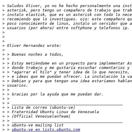
>
>
>
>
>
>
>
>
>
>
>
>
>
>
>
>
>
>
>
>
>
>
>
>
>
>
>
>
>
 > 
ubuntu-ve en lists.ubuntu.com