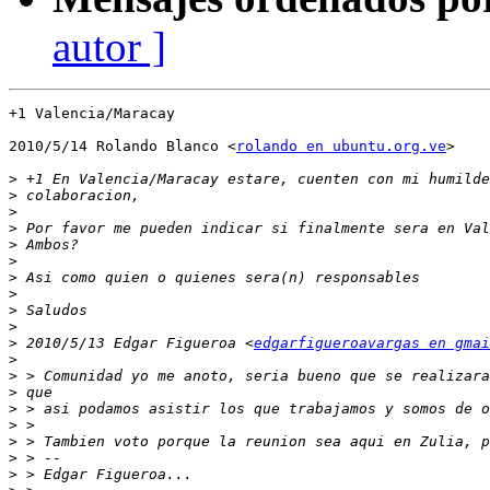
autor ]
+1 Valencia/Maracay

2010/5/14 Rolando Blanco <
rolando en ubuntu.org.ve
>

>
>
>
>
>
>
>
>
>
>
>
 2010/5/13 Edgar Figueroa <
edgarfigueroavargas en gmai
>
>
>
>
>
>
>
>