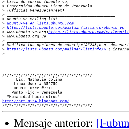
>
>
>
>
>
>
ubuntu-ve en lists.ubuntu.com
>
https://lists.ubuntu.com/mailman/listinfo/ubuntu-ve
>
 www.ubuntu-ve.org<
https://lists.ubuntu.com/mailman/li
>
>
>
>
https://lists.ubuntu.com/mailman/listinfo/%
>
-- 

/*/*/*/*/*/*/*/*/*/*/*/*/*/*/*/*/*/*/*/

      Lic. Nathalie Colina

     Linux User # 352759

     UBUNTU User #7211

    Punto Fijo - Venezuela

http://art3mis4.blogspot.com/
Mensaje anterior:
[l-ubu