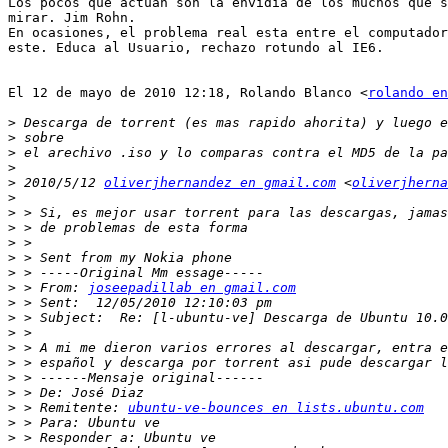
Los pocos que actúan son la envidia de los muchos que s
mirar. Jim Rohn.

En ocasiones, el problema real esta entre el computador
este. Educa al Usuario, rechazo rotundo al IE6.

El 12 de mayo de 2010 12:18, Rolando Blanco <
rolando en
>
>
>
>
>
 2010/5/12 
oliverjhernandez en gmail.com
 <
oliverjherna
>
>
>
>
>
>
>
 > From: 
joseepadillab en gmail.com
>
>
>
>
>
>
>
>
 > Remitente: 
ubuntu-ve-bounces en lists.ubuntu.com
>
>