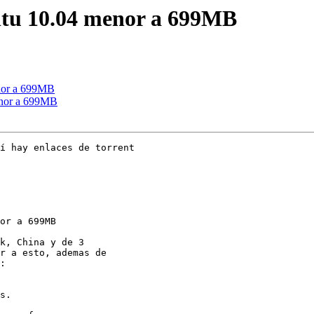
ntu 10.04 menor a 699MB
enor a 699MB
enor a 699MB
í hay enlaces de torrent  

or a 699MB

k, China y de 3

r a esto, ademas de

s.
