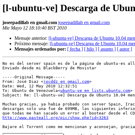
[l-ubuntu-ve] Descarga de Ubu
joseepadillab en gmail.com
joseepadillab en gmail.com
Mie Mayo 12 18:10:40 BST 2010
Mensaje anterior:
[l-ubuntu-ve] Descarga de Ubuntu 10.04 m
Próximo mensaje:
[l-ubuntu-ve] Descarga de Ubuntu 10.04 m
Mensajes ordenados por:
[ fecha ]
[ hilo ]
[ asunto ]
[ autor ]
No es del server spain es de la página de ubuntu-es all
Enviado desde mi BlackBerry de Movistar

-----Original Message-----

From: José Diaz <
jocddz en gmail.com
>

Date: Wed, 12 May 2010 12:32:51 

To: Ubuntu de Venezuela<
ubuntu-ve en lists.ubuntu.com
>

Subject: Re: [l-ubuntu-ve] Descarga de Ubuntu 10.04 men
Muchas gracias, ya habia probado con server Spain, Irac
descargas solo una fue de 699MB, las siguientes inferio
http://www.pasteall.org/pic/show.php?id=3263
Bajare el Torrent como me mencionan y aconsejan, gracia
_________________________
