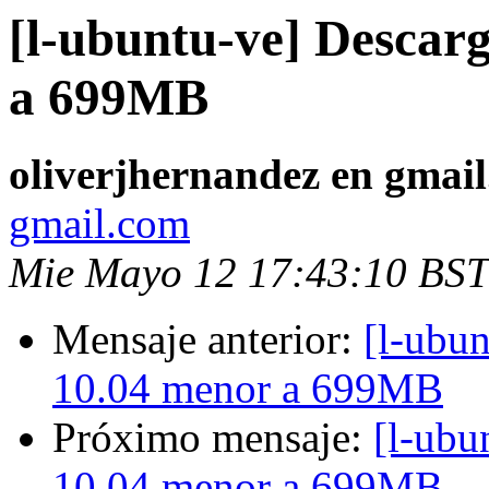
[l-ubuntu-ve] Descar
a 699MB
oliverjhernandez en gmai
gmail.com
Mie Mayo 12 17:43:10 BST
Mensaje anterior:
[l-ubu
10.04 menor a 699MB
Próximo mensaje:
[l-ubu
10.04 menor a 699MB