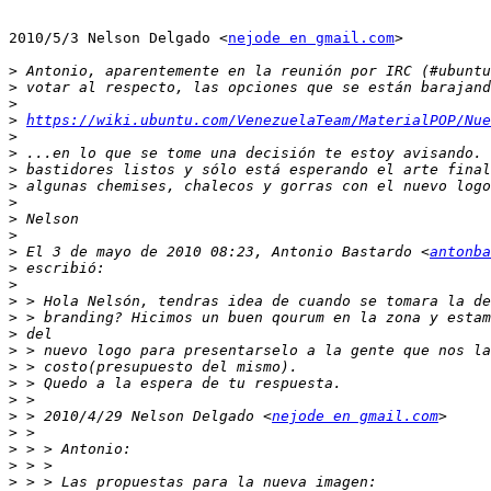
2010/5/3 Nelson Delgado <
nejode en gmail.com
>

>
>
>
>
https://wiki.ubuntu.com/VenezuelaTeam/MaterialPOP/Nue
>
>
>
>
>
>
>
>
 El 3 de mayo de 2010 08:23, Antonio Bastardo <
antonba
>
>
>
>
>
>
>
>
>
>
 > 2010/4/29 Nelson Delgado <
nejode en gmail.com
>
>
>
>