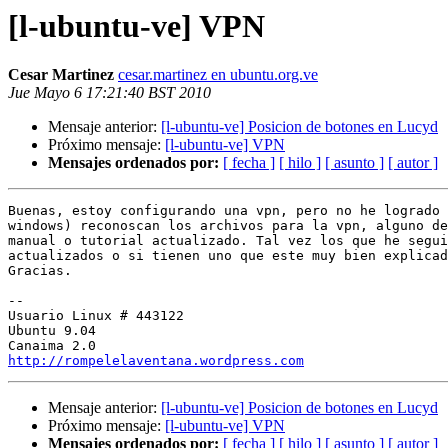
[l-ubuntu-ve] VPN
Cesar Martinez
cesar.martinez en ubuntu.org.ve
Jue Mayo 6 17:21:40 BST 2010
Mensaje anterior:
[l-ubuntu-ve] Posicion de botones en Lucyd
Próximo mensaje:
[l-ubuntu-ve] VPN
Mensajes ordenados por:
[ fecha ]
[ hilo ]
[ asunto ]
[ autor ]
Buenas, estoy configurando una vpn, pero no he logrado 
windows) reconoscan los archivos para la vpn, alguno de
manual o tutorial actualizado. Tal vez los que he segui
actualizados o si tienen uno que este muy bien explicad
Gracias.

-- 

Usuario Linux # 443122

Ubuntu 9.04

http://rompelelaventana.wordpress.com
Mensaje anterior:
[l-ubuntu-ve] Posicion de botones en Lucyd
Próximo mensaje:
[l-ubuntu-ve] VPN
Mensajes ordenados por:
[ fecha ]
[ hilo ]
[ asunto ]
[ autor ]