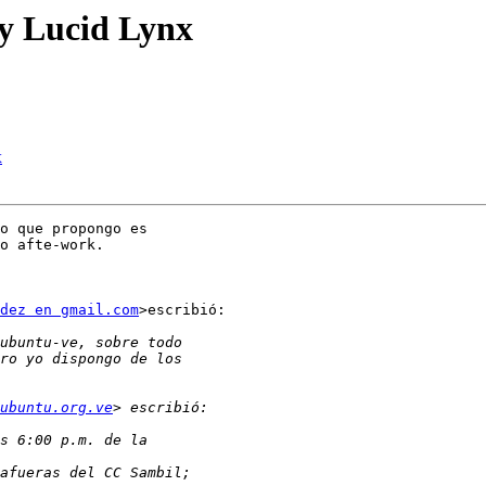
ty Lucid Lynx
x
o que propongo es

o afte-work.

dez en gmail.com
>escribió:

ubuntu.org.ve