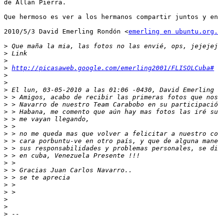
de Allan Pierra.

Que hermoso es ver a los hermanos compartir juntos y en
2010/5/3 David Emerling Rondón <
emerling en ubuntu.org.
>
>
>
>
http://picasaweb.google.com/emerling2001/FLISOLCuba#
>
>
>
>
>
>
>
>
>
>
>
>
>
>
>
>
>
>
>
>