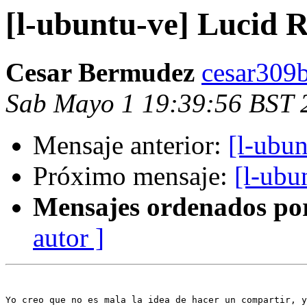
[l-ubuntu-ve] Lucid R
Cesar Bermudez
cesar309
Sab Mayo 1 19:39:56 BST 
Mensaje anterior:
[l-ubun
Próximo mensaje:
[l-ubu
Mensajes ordenados po
autor ]
Yo creo que no es mala la idea de hacer un compartir, y