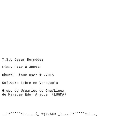
T.S.U Cesar Bermúdez

Linux User # 488976

Ubuntu Linux User # 27015

Software Libre en Venezuela

Grupo de Usuarios de Gnu/Linux 

de Maracay Edo. Aragua  (LUGMA)

.-~*´¨¯¨`*·~-.¸-(_ W¦zZÂ®Ð _)-,.-~*´¨¯¨`*·~-.¸
