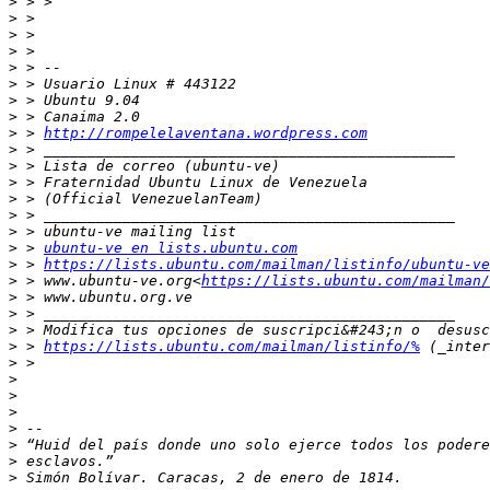
>
>
>
>
>
>
>
>
>
 > 
http://rompelelaventana.wordpress.com
>
>
>
>
>
>
>
 > 
ubuntu-ve en lists.ubuntu.com
>
 > 
https://lists.ubuntu.com/mailman/listinfo/ubuntu-ve
>
 > www.ubuntu-ve.org<
https://lists.ubuntu.com/mailman/
>
>
>
>
 > 
https://lists.ubuntu.com/mailman/listinfo/%
>
>
>
>
>
>
>
>