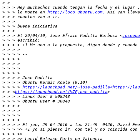
>
>
>
 > > lo monte en 
http://loco.ubuntu.com.
>
>
>
>
>
 > > El 29/04/10, Jose Efrain Padilla Barbosa <
joseepa
>
>
>
>
>
>
>
>
>
>
>
 > > > 
https://launchpad.net/~jose-padilla<https://lau
>
 > <
https://launchpad.net/%7Ejose-padilla
>
>
>
>
>
>
>
>
>
>