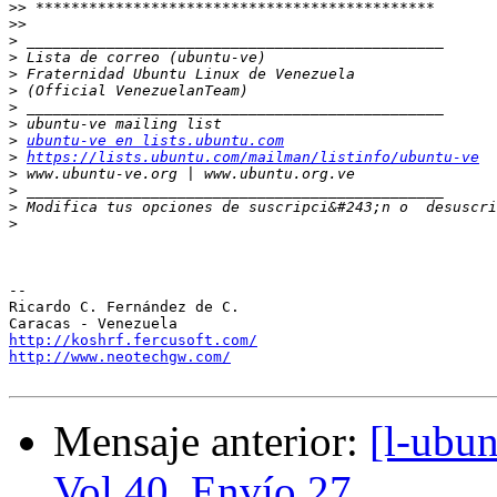
>>
>>
>
>
>
>
>
>
>
ubuntu-ve en lists.ubuntu.com
>
https://lists.ubuntu.com/mailman/listinfo/ubuntu-ve
>
>
>
 Modifica tus opciones de suscripci&#243;n o  desuscri
>
-- 

Ricardo C. Fernández de C.

http://koshrf.fercusoft.com/
http://www.neotechgw.com/
Mensaje anterior:
[l-ubu
Vol 40, Envío 27