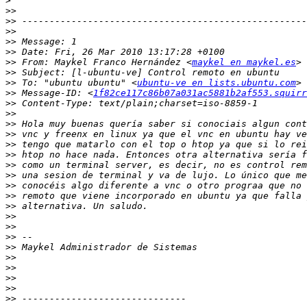
>
>>
>>
>>
>>
>>
>>
 From: Maykel Franco Hernández <
maykel en maykel.es
>>
>>
 To: "ubuntu ubuntu" <
ubuntu-ve en lists.ubuntu.com
>>
 Message-ID: <
1f82ce117c86b07a031ac5881b2af553.squirr
>>
>>
>>
>>
>>
>>
>>
>>
>>
>>
>>
>>
>>
>>
>>
>>
>>
>>
>>
>>