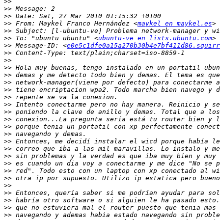
>>
>>
>>
>>
 From: Maykel Franco Hernández <
maykel en maykel.es
>>
>>
 To: "ubuntu ubuntu" <
ubuntu-ve en lists.ubuntu.com
>>
 Message-ID: <
e0e5c1dfe0a15a270b30b4e7bf411d86.squirr
>>
>>
>>
>>
>>
>>
>>
>>
>>
>>
>>
>>
>>
>>
>>
>>
>>
>>
>>
>>
>>
>>
>>