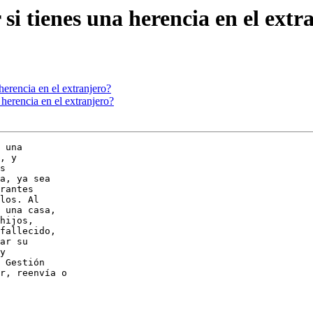
 si tienes una herencia en el extr
 herencia en el extranjero?
 herencia en el extranjero?
 una

, y

s

a, ya sea

rantes

los. Al

 una casa,

hijos,

fallecido,

ar su

y

 Gestión

r, reenvía o
