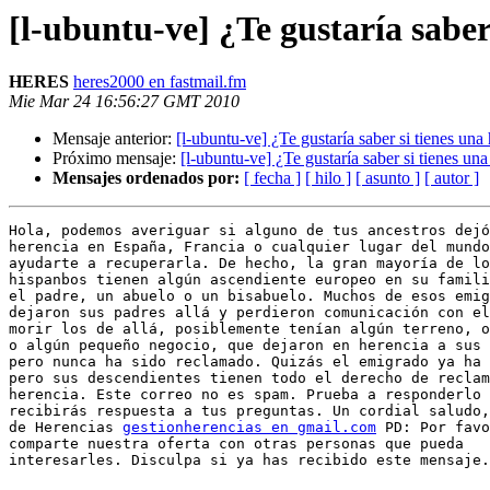
[l-ubuntu-ve] ¿Te gustaría saber
HERES
heres2000 en fastmail.fm
Mie Mar 24 16:56:27 GMT 2010
Mensaje anterior:
[l-ubuntu-ve] ¿Te gustaría saber si tienes una
Próximo mensaje:
[l-ubuntu-ve] ¿Te gustaría saber si tienes una
Mensajes ordenados por:
[ fecha ]
[ hilo ]
[ asunto ]
[ autor ]
Hola, podemos averiguar si alguno de tus ancestros dejó
herencia en España, Francia o cualquier lugar del mundo
ayudarte a recuperarla. De hecho, la gran mayoría de lo
hispanbos tienen algún ascendiente europeo en su famili
el padre, un abuelo o un bisabuelo. Muchos de esos emig
dejaron sus padres allá y perdieron comunicación con el
morir los de allá, posiblemente tenían algún terreno, o
o algún pequeño negocio, que dejaron en herencia a sus 
pero nunca ha sido reclamado. Quizás el emigrado ya ha 
pero sus descendientes tienen todo el derecho de reclam
herencia. Este correo no es spam. Prueba a responderlo 
recibirás respuesta a tus preguntas. Un cordial saludo,
de Herencias 
gestionherencias en gmail.com
 PD: Por favo
comparte nuestra oferta con otras personas que pueda

interesarles. Disculpa si ya has recibido este mensaje.
