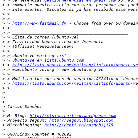
>
 > de Herencias 
gestionherencias en gmail.com
>
>
>
>
>
 > 
http://www.fastmail.fm
>
>
>
>
>
>
>
>
 > 
ubuntu-ve en lists.ubuntu.com
>
 > 
https://lists.ubuntu.com/mailman/listinfo/ubuntu-ve
>
>
>
>
 > 
https://lists.ubuntu.com/mailman/listinfo/ubuntu-ve
>
>
>
>
>
>
>
 Mi Blog: 
http://elsimpicuitico.wordpress.com
>
 Proyecto VegnuX: 
http://vegnux.blogspot.com
>
 Microblogging: 
http://identi.ca/cargabsj175
>
>