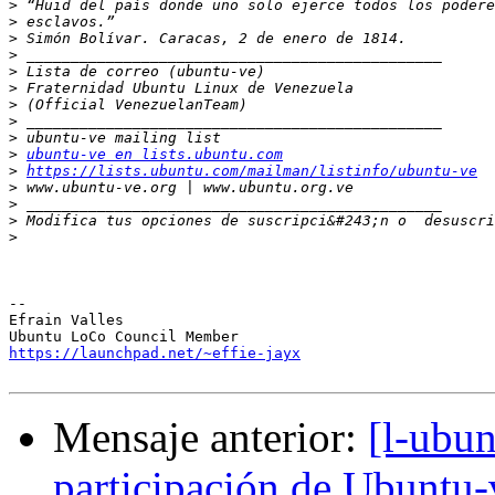
>
>
>
>
>
>
>
>
>
>
ubuntu-ve en lists.ubuntu.com
>
https://lists.ubuntu.com/mailman/listinfo/ubuntu-ve
>
>
>
 Modifica tus opciones de suscripci&#243;n o  desuscri
>
-- 

Efrain Valles

https://launchpad.net/~effie-jayx
Mensaje anterior:
[l-ubun
participación de Ubuntu-v