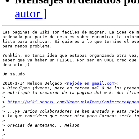
autor ]
Las paginas de wiki son faciles de migrar. La idea de m
ordenada por parte de nelo es saber encontrar la inform
lista para archivar. Si quieres a lo que termine el eve
para menos problema.

Yunklin, no tenia idea que estabas organzando otra vez,
saber que va haber un FLISOL. Por ser en URBE creo que 
descarto ;).

Un saludo

2010/3/14 Nelson Delgado <
nejode en gmail.com
>:

>
>
>
>
https://wiki.ubuntu.com/VenezuelaTeam/ConferenceAppea
>
>
>
>
>
>
>