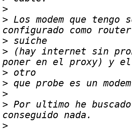
>
>
 Los modem que tengo s
>
>
 (hay internet sin pro
>
>
>
>
 Por ultimo he buscado
>