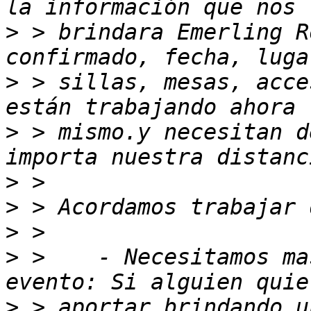
>
 > brindara Emerling R
>
 > sillas, mesas, acce
>
 > mismo.y necesitan d
>
>
>
>
 >    - Necesitamos ma
>
 > aportar brindando u