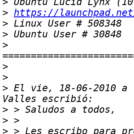
>
>
https://launchpad.net
>
>
>
>
>
>
 El vie, 18-06-2010 a 
>
>
>
 > Les escribo para pr