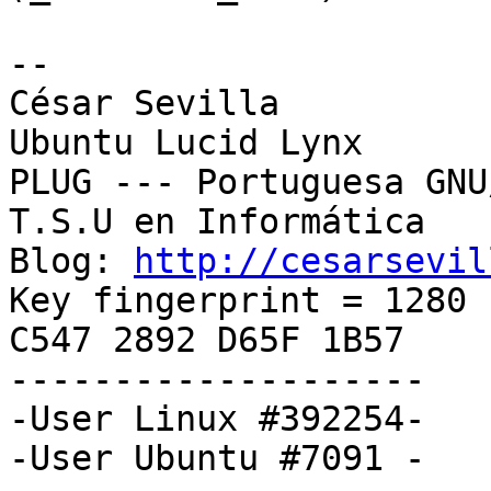
-- 

﻿César Sevilla

Ubuntu Lucid Lynx

PLUG --- Portuguesa GNU
T.S.U en Informática

Blog: 
http://cesarsevil
Key fingerprint = 1280 
C547 2892 D65F 1B57

--------------------

-User Linux #392254-

-User Ubuntu #7091 -
