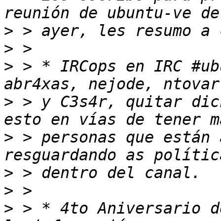
>
>
>
 > * IRCops en IRC #ub
>
 > y C3s4r, quitar dic
>
 > personas que están 
>
>
>
 > * 4to Aniversario d