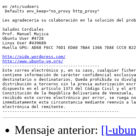
en /etc/sudoers

 Defaults env_keep="no_proxy http_proxy"

Les agradecería su colaboración en la solución del prob
Saludos Cordiales

Prof. Manuel Mujica

Ubuntu User #4728

Linux User #439689

Huella GPG: AD68 F6CC 76D1 EDA0 7BA4 130A 7DAE CCC0 B22
http://pide.wordpress.com/
http://www.ubuntu-ve.org/

----------------------------------------

Este correo electrónico y, en su caso, cualquier ficher
contiene información de carácter confidencial exclusiva
destinatario o destinatarios. Queda prohibida su divulg
distribución a terceros sin la previa autorización escr
dispuesto en el artículo 1373 del Código Civil y el art
Constitución de la República Bolivariana de Venezuela, 
recibido este correo electrónico por error, se ruega no
inmediatamente esta circunstancia mediante reenvío a la
electrónica del remitente.

Mensaje anterior:
[l-ubu