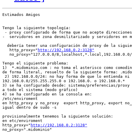
Estimados Amigos

Tengo la siguiente topología:

 - proxy configurado de forma que no acepte direcciones
-  servidores en zona desmilitarizado y servidores en m
  debería tener una configuración de proxy de la siguie
   http_proxy="
http://192.168.0.2:3128"
   no_proxy="127.0.0.0/8,localhost,*.local,192.168.0.0/
Tengo el siguiente problema:

1)  *.midominio.com : no toma el asterisco como comodín
de forma literal, resuelto de la siguiente forma: .mido
 2) 192.168.0.0/24: no hay forma de que lo entienda ni

192.168.0.0/255.255.255.0 o 192.168.0. o 192.168.0.*

3) se ha configurado desde: sistema/preferencias/proxy 
a todo el sistema (modo gráfico)

4) se ha configurado en la consola en:

/etc/enviroment

en http_proxy y no_proxy  export http_proxy, export no_
igual dentro de sudo -s

provisionalmente tenemos la siguiente solución:

en etc/enviroment

http_proxy="
http://192.168.0.2:3128"
no_proxy=".midominio"
