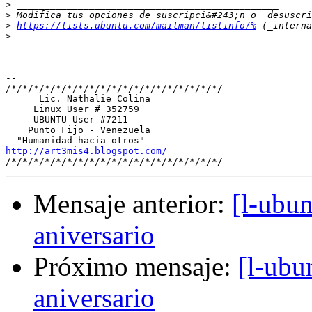
>
>
>
https://lists.ubuntu.com/mailman/listinfo/%
>
-- 

/*/*/*/*/*/*/*/*/*/*/*/*/*/*/*/*/*/*/*/

      Lic. Nathalie Colina

     Linux User # 352759

     UBUNTU User #7211

    Punto Fijo - Venezuela

http://art3mis4.blogspot.com/
Mensaje anterior:
[l-ubu
aniversario
Próximo mensaje:
[l-ubu
aniversario