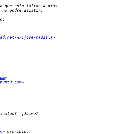
ad.net/%7Ejose-padilla
om
buntu.com
m