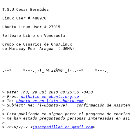
T.S.U Cesar Bermúdez

Linux User # 488976

Ubuntu Linux User # 27015

Software Libre en Venezuela

Grupo de Usuarios de Gnu/Linux 

de Maracay Edo. Aragua  (LUGMA)

.-~*´¨¯¨`*·~-.¸-(_ W¦zZÂ®Ð _)-,.-~*´¨¯¨`*·~-.¸

>
>
 From: 
nathalie en ubuntu.org.ve
>
 To: 
ubuntu-ve en lists.ubuntu.com
>
>
>
>
>
>
 2010/7/27 <
joseepadillab en gmail.com