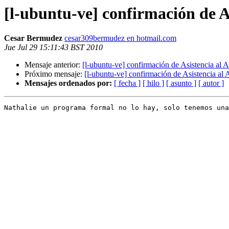
[l-ubuntu-ve] confirmación de A
Cesar Bermudez
cesar309bermudez en hotmail.com
Jue Jul 29 15:11:43 BST 2010
Mensaje anterior:
[l-ubuntu-ve] confirmación de Asistencia al A
Próximo mensaje:
[l-ubuntu-ve] confirmación de Asistencia al 
Mensajes ordenados por:
[ fecha ]
[ hilo ]
[ asunto ]
[ autor ]
Nathalie un programa formal no lo hay, solo tenemos una