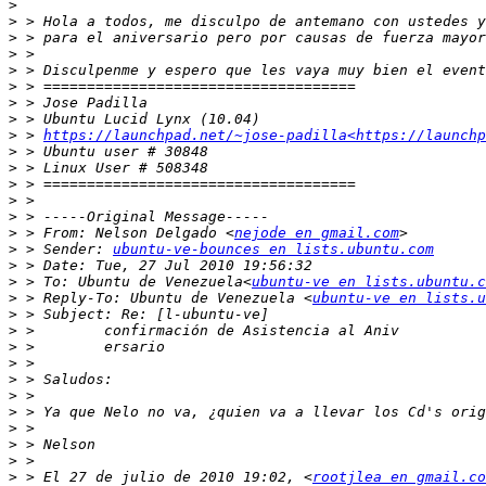
>
>
>
>
>
>
>
>
>
 > 
https://launchpad.net/~jose-padilla<https://launchp
>
>
>
>
>
>
 > From: Nelson Delgado <
nejode en gmail.com
>
 > Sender: 
ubuntu-ve-bounces en lists.ubuntu.com
>
>
 > To: Ubuntu de Venezuela<
ubuntu-ve en lists.ubuntu.c
>
 > Reply-To: Ubuntu de Venezuela <
ubuntu-ve en lists.u
>
>
>
>
>
>
>
>
>
>
>
 > El 27 de julio de 2010 19:02, <
rootjlea en gmail.co