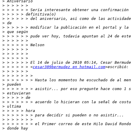
>
>
>
>
>
>
>
>
>
>
>
>
>
>
>
>
 > > > > > <
cesar309bermudez en hotmail.com
>
>
>
>
>
>
>
>
>
>
>
>
>
>