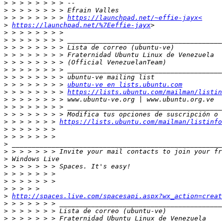
>
>
>
 > > > > > > > 
https://launchpad.net/~effie-jayx<
>
https://launchpad.net/%7Eeffie-jayx
>
>
>
>
>
>
>
>
 > > > > > > > 
ubuntu-ve en lists.ubuntu.com
>
 > > > > > > > 
https://lists.ubuntu.com/mailman/listin
>
>
>
>
 > > > > > > 
https://lists.ubuntu.com/mailman/listinfo
>
>
>
>
>
>
>
>
>
>
http://spaces.live.com/spacesapi.aspx?wx_action=creat
>
>
>