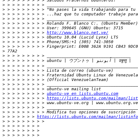
>
>
>
>
>
>
>
>
 > > > > > > > > 
http://www.blanco.net.ve/
>
>
>
>
>
>
>
>
>
>
>
>
>
 > > > > > > > > 
ubuntu-ve en lists.ubuntu.com
>
 > > > > > > > > 
https://lists.ubuntu.com/mailman/list
>
>
>
>
 > > > > > > 
https://lists.ubuntu.com/mailman/listinfo
>
>
>
>