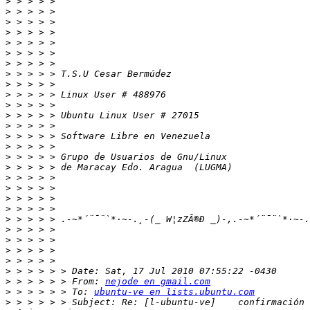
>
>
>
>
>
>
>
>
>
>
>
>
>
>
>
>
>
>
>
>
>
>
>
>
>
>
>
>
 > > > > > From: 
nejode en gmail.com
>
 > > > > > To: 
ubuntu-ve en lists.ubuntu.com
>