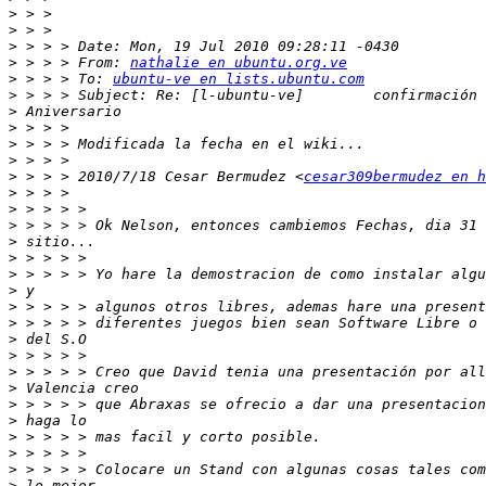
>
>
>
>
 > > > From: 
nathalie en ubuntu.org.ve
>
 > > > To: 
ubuntu-ve en lists.ubuntu.com
>
>
>
>
>
>
 > > > 2010/7/18 Cesar Bermudez <
cesar309bermudez en h
>
>
>
>
>
>
>
>
>
>
>
>
>
>
>
>
>
>
>