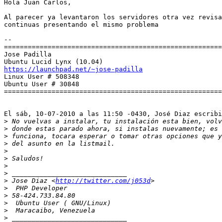
Hola Juan Carlos, 

Al parecer ya levantaron los servidores otra vez revisa
continuas presentando el mismo problema

-- 

=======================================================
Jose Padilla

https://launchpad.net/~jose-padilla

Linux User # 508348

Ubuntu User # 30848

=======================================================
El sáb, 10-07-2010 a las 11:50 -0430, José Diaz escribi
>
>
>
>
>
>
>
>
>
 Jose Diaz <
http://twitter.com/j053d
>
>
>
>
>