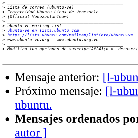
>
>
>
>
>
>
>
ubuntu-ve en lists.ubuntu.com
>
https://lists.ubuntu.com/mailman/listinfo/ubuntu-ve
>
>
>
 Modifica tus opciones de suscripci&#243;n o  desuscri
Mensaje anterior:
[l-ubu
Próximo mensaje:
[l-ubu
ubuntu.
Mensajes ordenados po
autor ]