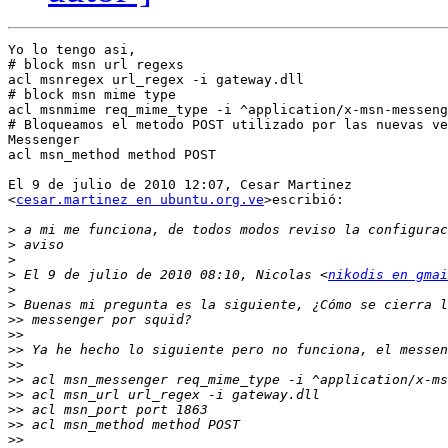
Yo lo tengo asi,

# block msn url regexs

acl msnregex url_regex -i gateway.dll

# block msn mime type

acl msnmime req_mime_type -i ^application/x-msn-messeng
# Bloqueamos el metodo POST utilizado por las nuevas ve
Messenger

acl msn_method method POST

El 9 de julio de 2010 12:07, Cesar Martinez

<
cesar.martinez en ubuntu.org.ve
>escribió:

>
>
>
>
 El 9 de julio de 2010 08:10, Nicolas <
nikodis en gmai
>
>
>>
>>
>>
>>
>>
>>
>>
>>
>>