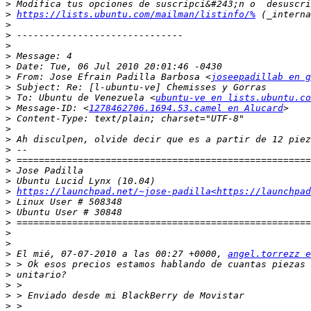
>
>
https://lists.ubuntu.com/mailman/listinfo/%
>
>
>
>
>
>
 From: Jose Efrain Padilla Barbosa <
joseepadillab en g
>
>
 To: Ubuntu de Venezuela <
ubuntu-ve en lists.ubuntu.co
>
 Message-ID: <
1278462706.1694.53.camel en Alucard
>
>
>
>
>
>
>
>
https://launchpad.net/~jose-padilla<https://launchpad
>
>
>
>
>
>
 El mié, 07-07-2010 a las 00:27 +0000, 
angel.torrezz 
>
>
>
>
>