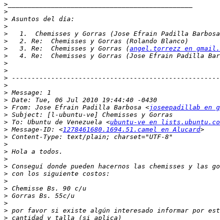
>
>
>
>
>
>
>
   3. Re:  Chemisses y Gorras (
angel.torrezz en gmail.
>
>
>
>
>
>
>
>
 From: Jose Efrain Padilla Barbosa <
joseepadillab en g
>
>
 To: Ubuntu de Venezuela <
ubuntu-ve en lists.ubuntu.co
>
 Message-ID: <
1278461680.1694.51.camel en Alucard
>
>
>
>
>
>
>
>
>
>
>
>