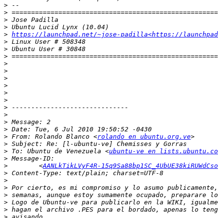
>
>
>
>
>
https://launchpad.net/~jose-padilla<https://launchpad
>
>
>
>
>
>
>
>
>
>
>
>
>
>
 From: Rolando Blanco <
rolando en ubuntu.org.ve
>
>
 To: Ubuntu de Venezuela <
ubuntu-ve en lists.ubuntu.co
>
>
        <
AANLkTikLVyF4R-15q9Sa88bp1SC_4UbUE38kiRUWdCso
>
>
>
>
>
>
>