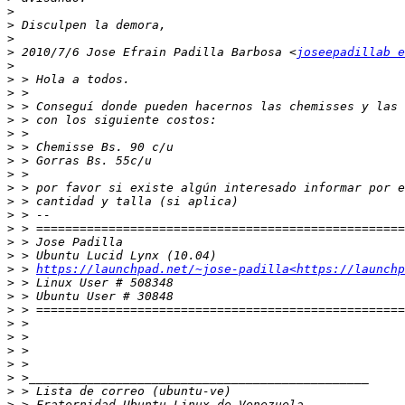
>
>
>
>
 2010/7/6 Jose Efrain Padilla Barbosa <
joseepadillab 
>
>
>
>
>
>
>
>
>
>
>
>
>
>
>
>
 > 
https://launchpad.net/~jose-padilla<https://launchp
>
>
>
>
>
>
>
>
>
>