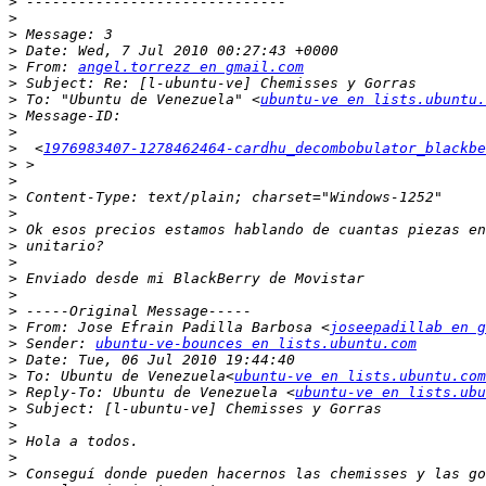
>
>
>
>
>
 From: 
angel.torrezz en gmail.com
>
>
 To: "Ubuntu de Venezuela" <
ubuntu-ve en lists.ubuntu.
>
>
>
  <
1976983407-1278462464-cardhu_decombobulator_blackbe
>
>
>
>
>
>
>
>
>
>
>
 From: Jose Efrain Padilla Barbosa <
joseepadillab en g
>
 Sender: 
ubuntu-ve-bounces en lists.ubuntu.com
>
>
 To: Ubuntu de Venezuela<
ubuntu-ve en lists.ubuntu.com
>
 Reply-To: Ubuntu de Venezuela <
ubuntu-ve en lists.ubu
>
>
>
>
>