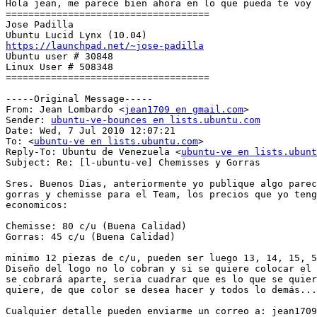
Hola jean, me parece bien ahora en lo que pueda te voy 
====================================

Jose Padilla

https://launchpad.net/~jose-padilla

Ubuntu user # 30848

Linux User # 508348

====================================

-----Original Message-----

From: Jean Lombardo <
jean1709 en gmail.com
>

Sender: 
ubuntu-ve-bounces en lists.ubuntu.com
Date: Wed, 7 Jul 2010 12:07:21 

To: <
ubuntu-ve en lists.ubuntu.com
>

Reply-To: Ubuntu de Venezuela <
ubuntu-ve en lists.ubunt
Subject: Re: [l-ubuntu-ve] Chemisses y Gorras

Sres. Buenos Dias, anteriormente yo publique algo parec
gorras y chemisse para el Team, los precios que yo teng
economicos:

Chemisse: 80 c/u (Buena Calidad)

Gorras: 45 c/u (Buena Calidad)

minimo 12 piezas de c/u, pueden ser luego 13, 14, 15, 5
Diseño del logo no lo cobran y si se quiere colocar el 
se cobrará aparte, seria cuadrar que es lo que se quier
quiere, de que color se desea hacer y todos lo demás...
Cualquier detalle pueden enviarme un correo a: jean1709