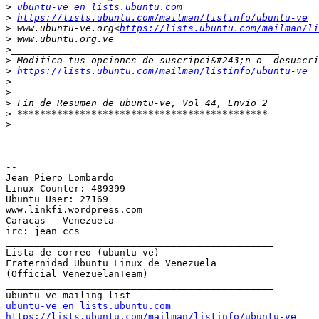
>
ubuntu-ve en lists.ubuntu.com
>
https://lists.ubuntu.com/mailman/listinfo/ubuntu-ve
>
 www.ubuntu-ve.org<
https://lists.ubuntu.com/mailman/li
>
>
>
>
https://lists.ubuntu.com/mailman/listinfo/ubuntu-ve
>
>
>
>
>
-- 

Jean Piero Lombardo

Linux Counter: 489399

Ubuntu User: 27169

www.linkfi.wordpress.com

Caracas - Venezuela

irc: jean_ccs

_______________________________________________

Lista de correo (ubuntu-ve)

Fraternidad Ubuntu Linux de Venezuela

(Official VenezuelanTeam)

_______________________________________________

ubuntu-ve en lists.ubuntu.com
https://lists.ubuntu.com/mailman/listinfo/ubuntu-ve