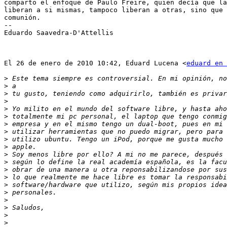
comparto el enfoque de Paulo Freire, quien decía que la
liberan a si mismas, tampoco liberan a otras, sino que 
comunión.

--

Eduardo Saavedra-D'Attellis

El 26 de enero de 2010 10:42, Eduard Lucena <
eduard en 
>
>
>
>
>
>
>
>
>
>
>
>
>
>
>
>
>
>
>
>