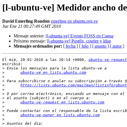
[l-ubuntu-ve] Medidor ancho d
David Emerling Rondón
emerling en ubuntu.org.ve
Jue Ene 21 00:27:49 GMT 2010
Mensaje anterior:
[l-ubuntu-ve] Evento FOSS en Cagua
Próximo mensaje:
[l-ubuntu-ve] Postfix, courier y ldap
Mensajes ordenados por:
[ fecha ]
[ hilo ]
[ asunto ]
[ autor ]
El mié, 20-01-2010 a las 20:14 +0000, 
ubuntu-ve-request
escribió:

>
>
ubuntu-ve en lists.ubuntu.com
>
>
>
https://lists.ubuntu.com/mailman/listinfo/ubunt
>
>
>
>
ubuntu-ve-request en lists.ubuntu.com
>
>
>
ubuntu-ve-owner en lists.ubuntu.com
>
>