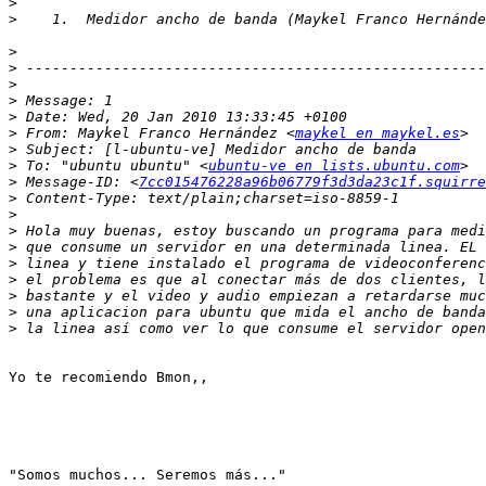
>
>
>
>
>
>
>
>
 From: Maykel Franco Hernández <
maykel en maykel.es
>
>
 To: "ubuntu ubuntu" <
ubuntu-ve en lists.ubuntu.com
>
 Message-ID: <
7cc015476228a96b06779f3d3da23c1f.squirre
>
>
>
>
>
>
>
>
>
Yo te recomiendo Bmon,, 

"Somos muchos... Seremos más..."
