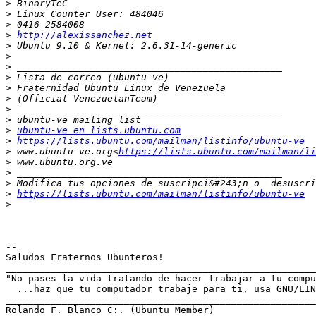
>
>
>
>
http://alexissanchez.net
>
>
>
>
>
>
>
>
>
ubuntu-ve en lists.ubuntu.com
>
https://lists.ubuntu.com/mailman/listinfo/ubuntu-ve
>
 www.ubuntu-ve.org<
https://lists.ubuntu.com/mailman/li
>
>
>
>
https://lists.ubuntu.com/mailman/listinfo/ubuntu-ve
>
-- 

Saludos Fraternos Ubunteros!

_______________________________________________________
"No pases la vida tratando de hacer trabajar a tu compu
  ...haz que tu computador trabaje para ti, usa GNU/LIN
_______________________________________________________
Rolando F. Blanco C:. (Ubuntu Member)
