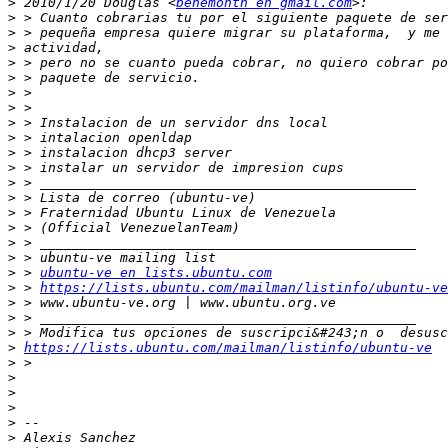
>
 2010/1/20 Douglas <
behemonth en gmail.com
>
>
>
>
>
>
>
>
>
>
>
>
>
>
>
>
>
>
 > 
ubuntu-ve en lists.ubuntu.com
>
 > 
https://lists.ubuntu.com/mailman/listinfo/ubuntu-ve
>
>
>
>
https://lists.ubuntu.com/mailman/listinfo/ubuntu-ve
>
>
>
>
>
>