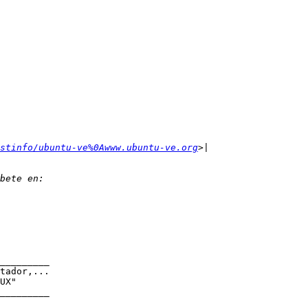
stinfo/ubuntu-ve%0Awww.ubuntu-ve.org
_________

tador,...

UX"

_________
